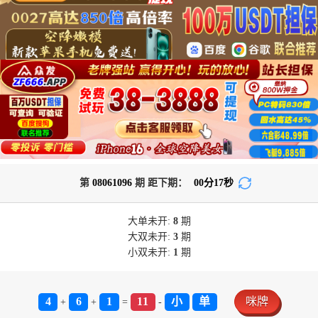
第
08061096
期 距下期：
00
分
16
秒
大单
未开:
8
期
大双
未开:
3
期
小双
未开:
1
期
4
6
1
11
小
单
咪牌
+
+
=
-