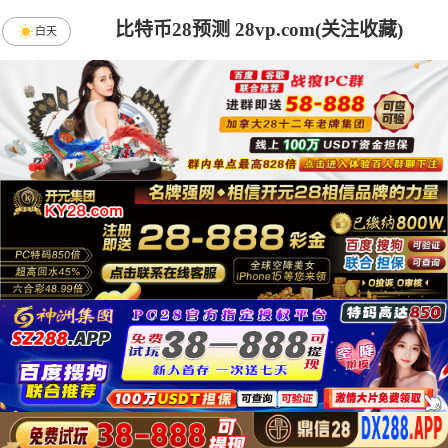
比特币28预测 28vp.com(关注收藏)
白天